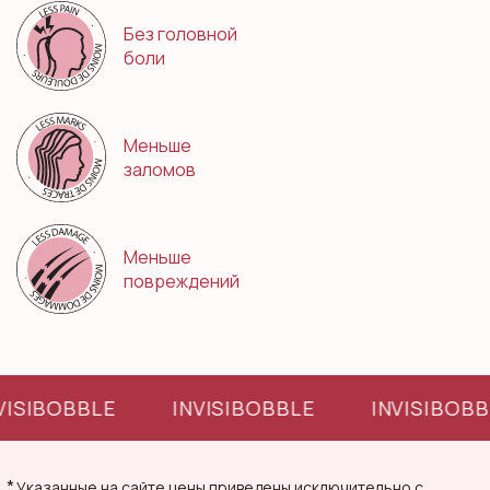
Без головной
боли
Меньше
заломов
Меньше
повреждений
VISIBOBBLE
INVISIBOBBLE
INVISIBOBB
*
Указанные на сайте цены приведены исключительно с