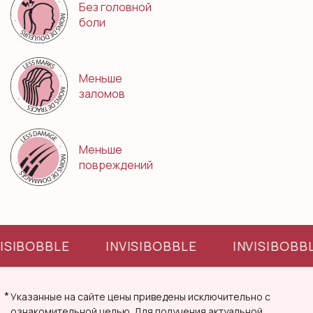
Без головной
боли
Меньше
заломов
Меньше
повреждений
VISIBOBBLE
INVISIBOBBLE
INVISIBOBB
*
Указанные на сайте цены приведены исключительно с
ознакомительной целью. Для получения актуальной