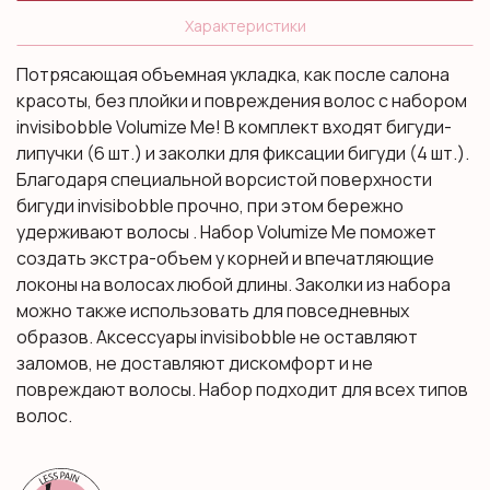
Характеристики
Потрясающая объемная укладка, как после салона
красоты, без плойки и повреждения волос с набором
invisibobble Volumize Me! В комплект входят бигуди-
липучки (6 шт.) и заколки для фиксации бигуди (4 шт.).
Благодаря специальной ворсистой поверхности
бигуди invisibobble прочно, при этом бережно
удерживают волосы . Набор Volumize Me поможет
создать экстра-объем у корней и впечатляющие
локоны на волосах любой длины. Заколки из набора
можно также использовать для повседневных
образов. Аксессуары invisibobble не оставляют
заломов, не доставляют дискомфорт и не
повреждают волосы. Набор подходит для всех типов
волос.