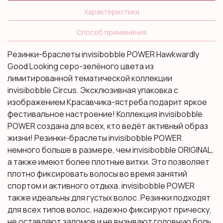
Характеристики
Способ применения
Резинки-браслеты invisibobble POWER Hawkwardly
Good Looking серо-зелёного цвета из
лимитированной тематической коллекции
invisibobble Circus. Эксклюзивная упаковка с
изображением Красавчика-ястреба подарит яркое
фестивальное настроение! Коллекция invisibobble
POWER создана для всех, кто ведёт активный образ
жизни! Резинки-браслеты invisibobble POWER
немного больше в размере, чем invisibobble ORIGINAL,
а также имеют более плотные витки. Это позволяет
плотно фиксировать волосы во время занятий
спортом и активного отдыха. invisibobble POWER
также идеальны для густых волос. Резинки подходят
для всех типов волос, надежно фиксируют прическу,
не оставляют заломов и не вызывают головную боль.