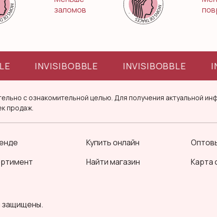
заломов
пов
LE
INVISIBOBBLE
INVISIBOBBLE
I
ельно с ознакомительной целью. Для получения актуальной инф
ек продаж.
енде
Купить онлайн
Оптовы
ортимент
Найти магазин
Карта 
а защищены.