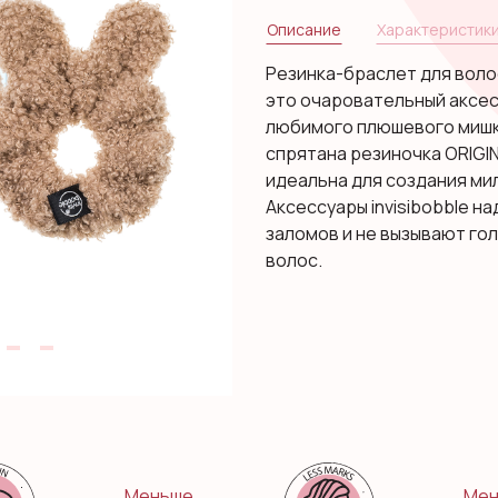
Описание
Характеристик
Резинка-браслет для волос
это очаровательный аксе
любимого плюшевого мишку
спрятана резиночка ORIGIN
идеальна для создания ми
Аксессуары invisibobble 
заломов и не вызывают го
волос.
Меньше
Мен