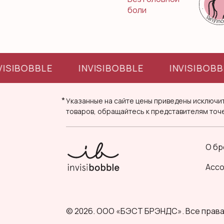
боли
VISIBOBBLE
INVISIBOBBLE
INVISIBOBB
*
Указанные на сайте цены приведены исключит
товаров, обращайтесь к представителям точ
О бр
Асс
© 2026. ООО «БЭСТ БРЭНДС». Все прав