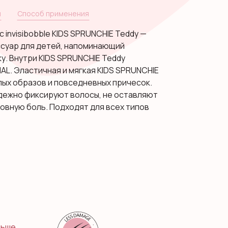
и
Способ применения
 invisibobble KIDS SPRUNCHIE Teddy —
ссуар для детей, напоминающий
. Внутри KIDS SPRUNCHIE Teddy
AL. Эластичная и мягкая KIDS SPRUNCHIE
лых образов и повседневных причесок.
надежно фиксируют волосы, не оставляют
ловную боль. Подходят для всех типов
ьше