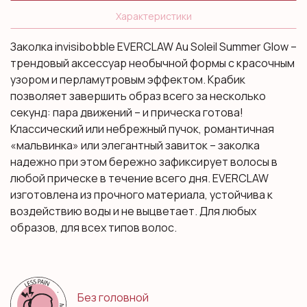
Характеристики
Заколка invisibobble EVERCLAW Au Soleil Summer Glow –
трендовый аксессуар необычной формы с красочным
узором и перламутровым эффектом. Крабик
позволяет завершить образ всего за несколько
секунд: пара движений – и прическа готова!
Классический или небрежный пучок, романтичная
«мальвинка» или элегантный завиток – заколка
надежно при этом бережно зафиксирует волосы в
любой прическе в течение всего дня. EVERCLAW
изготовлена из прочного материала, устойчива к
воздействию воды и не выцветает. Для любых
образов, для всех типов волос.
Без головной